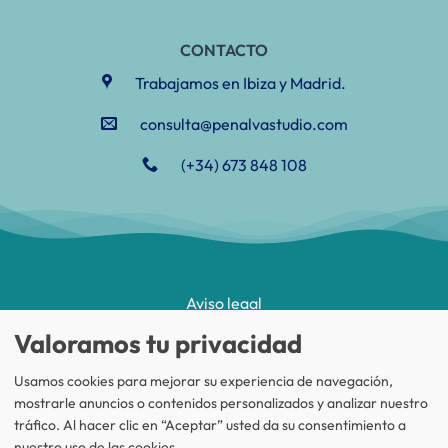
CONTACTO
Trabajamos en Ibiza y Madrid.
consulta@penalvastudio.com
(+34) 673 848 108
Aviso legal
Valoramos tu privacidad
Política de privacidad
Política de cookies
Usamos cookies para mejorar su experiencia de navegación,
mostrarle anuncios o contenidos personalizados y analizar nuestro
Peñalva Estudio Legal
©
2026. Todos los derechos reservados.
tráfico. Al hacer clic en “Aceptar” usted da su consentimiento a
Diseño y desarrollo
TuchoDigital
.
nuestro uso de las cookies.