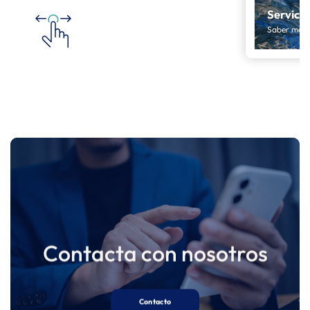
Servicio
Saber más
Contacta con nosotros
Contacto